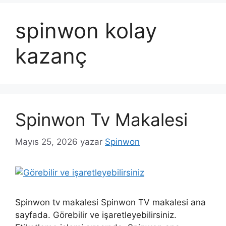
spinwon kolay
kazanç
Spinwon Tv Makalesi
Mayıs 25, 2026
yazar
Spinwon
Spinwon tv makalesi Spinwon TV makalesi ana
sayfada. Görebilir ve işaretleyebilirsiniz.