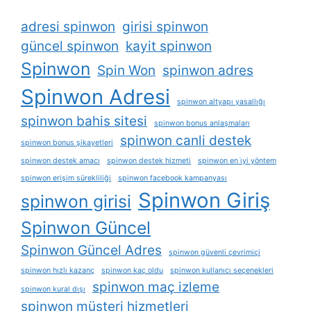
adresi spinwon
girisi spinwon
güncel spinwon
kayit spinwon
Spinwon
Spin Won
spinwon adres
Spinwon Adresi
spinwon altyapı yasallığı
spinwon bahis sitesi
spinwon bonus anlaşmaları
spinwon canli destek
spinwon bonus şikayetleri
spinwon destek amacı
spinwon destek hizmeti
spinwon en i̇yi yöntem
spinwon erişim sürekliliği
spinwon facebook kampanyası
Spinwon Giriş
spinwon girisi
Spinwon Güncel
Spinwon Güncel Adres
spinwon güvenli çevrimiçi
spinwon hızlı kazanç
spinwon kaç oldu
spinwon kullanıcı seçenekleri
spinwon maç izleme
spinwon kural dışı
spinwon müşteri hizmetleri