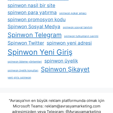
spinwon nasil bir site
spinwon para yatırma
spinwon poker amacı
spinwon promosyon kodu
Spinwon Sosyal Medya
spinwon sosyal tanıtım
Spinwon Telegram
spinwon tutkunların seçimi
Spinwon Twitter
spinwon yeni adresi
Spinwon Yeni Giriş
spinwon üyelik
spinwon ödeme yöntemleri
Spinwon Şikayet
spinwon üyelik koşulları
yeni giris spinwon
"Avrasya'nın en büyük reklam platformunda olmak için
Microsoft Teams:
reklam@avrasyamarketing.com
adresimizden veya Telegram: @Avrasyamarketing