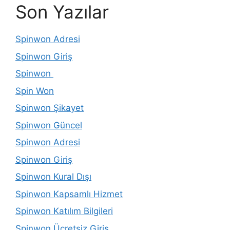
Son Yazılar
Spinwon Adresi
Spinwon Giriş
Spinwon
Spin Won
Spinwon Şikayet
Spinwon Güncel
Spinwon Adresi
Spinwon Giriş
Spinwon Kural Dışı
Spinwon Kapsamlı Hizmet
Spinwon Katılım Bilgileri
Spinwon Ücretsiz Giriş