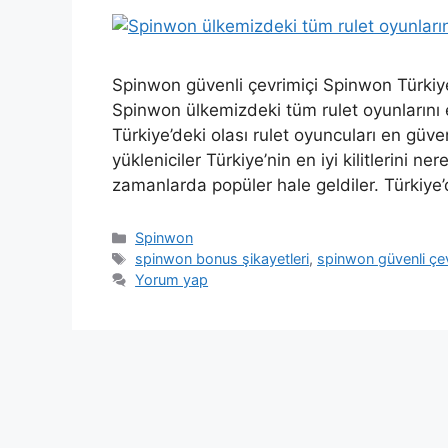
Spinwon güvenli çevrimiçi Spinwon Türkiye’
Spinwon ülkemizdeki tüm rulet oyunlarını el
Türkiye’deki olası rulet oyuncuları en güven
yükleniciler Türkiye’nin en iyi kilitlerini n
zamanlarda popüler hale geldiler. Türkiye’
Kategoriler
Spinwon
Etiketler
spinwon bonus şikayetleri
,
spinwon güvenli çev
Yorum yap