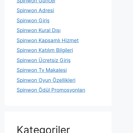
Spinwon Güncel
Spinwon Adresi
Spinwon Giriş
Spinwon Kural Dışı
Spinwon Kapsamlı Hizmet
Spinwon Katılım Bilgileri
Spinwon Ücretsiz Giriş
Spinwon Tv Makalesi
Spinwon Oyun Özellikleri
Spinwon Ödül Promosyonları
Kategoriler