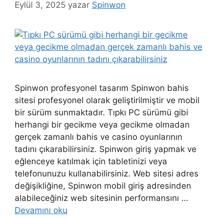
Eylül 3, 2025
yazar
Spinwon
Spinwon profesyonel tasarım Spinwon bahis
sitesi profesyonel olarak geliştirilmiştir ve mobil
bir sürüm sunmaktadır. Tıpkı PC sürümü gibi
herhangi bir gecikme veya gecikme olmadan
gerçek zamanlı bahis ve casino oyunlarının
tadını çıkarabilirsiniz. Spinwon giriş yapmak ve
eğlenceye katılmak için tabletinizi veya
telefonunuzu kullanabilirsiniz. Web sitesi adres
değişikliğine, Spinwon mobil giriş adresinden
alabileceğiniz web sitesinin performansını …
Devamını oku