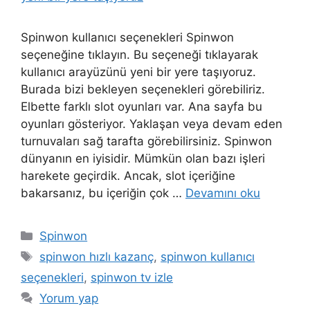
Spinwon kullanıcı seçenekleri Spinwon
seçeneğine tıklayın. Bu seçeneği tıklayarak
kullanıcı arayüzünü yeni bir yere taşıyoruz.
Burada bizi bekleyen seçenekleri görebiliriz.
Elbette farklı slot oyunları var. Ana sayfa bu
oyunları gösteriyor. Yaklaşan veya devam eden
turnuvaları sağ tarafta görebilirsiniz. Spinwon
dünyanın en iyisidir. Mümkün olan bazı işleri
harekete geçirdik. Ancak, slot içeriğine
bakarsanız, bu içeriğin çok …
Devamını oku
Kategoriler
Spinwon
Etiketler
spinwon hızlı kazanç
,
spinwon kullanıcı
seçenekleri
,
spinwon tv izle
Yorum yap