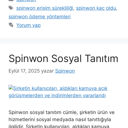
Etiketler
spinwon erişim sürekliliği
,
spinwon kaç oldu
,
spinwon ödeme yöntemleri
Yorum yap
Spinwon Sosyal Tanıtım
Eylül 17, 2025
yazar
Spinwon
Spinwon sosyal tanıtım cümle, şirketin ürün ve
hizmetlerini sosyal medyada nasıl tanıttığıyla
ilgilidir. Şirketin kullanıcıları, aldıkları kamuya