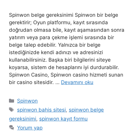
Spinwon belge gereksinimi Spinwon bir belge
gerektirir; Oyun platformu, kayıt sırasında
doğrudan olmasa bile, kayıt aşamasından sonra
yatırım veya para çekme işlemi sırasında bir
belge talep edebilir. Yalnızca bir belge
istediğinizde kendi adınızı ve adresinizi
kullanabilirsiniz. Başka biri bilgilerini siteye
koyarsa, sistem de hesaplarını iyi durdurabilir.
Spinwon Casino, Spinwon casino hizmeti sunan
bir casino sitesidir. …
Devamını oku
Kategoriler
Spinwon
Etiketler
spinwon bahis sitesi
,
spinwon belge
gereksinimi
,
spinwon kayıt formu
Yorum yap