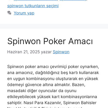
spinwon tutkunların seçimi
Yorum yap
Spinwon Poker Amacı
Haziran 21, 2025
yazar
Spinwon
Spinwon poker amacı çevrimiçi poker oynarken,
ana amacınız, dağıtıldığınız beş kartı kullanarak
en uygun kombinasyonu oluşturarak en yüksek
ödemeyi güvence altına almaktır. Bazen,
masadaki diğer oyuncular da oyunu
etkileyebilecek yüksek kart kombinasyonlarına
sahiptir. Nasıl Para Kazanılır, Spinwon Bahisler