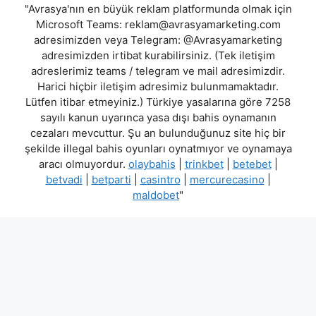
"Avrasya'nın en büyük reklam platformunda olmak için
Microsoft Teams:
reklam@avrasyamarketing.com
adresimizden veya Telegram: @Avrasyamarketing
adresimizden irtibat kurabilirsiniz. (Tek iletişim
adreslerimiz teams / telegram ve mail adresimizdir.
Harici hiçbir iletişim adresimiz bulunmamaktadır.
Lütfen itibar etmeyiniz.) Türkiye yasalarına göre 7258
sayılı kanun uyarınca yasa dışı bahis oynamanın
cezaları mevcuttur. Şu an bulunduğunuz site hiç bir
şekilde illegal bahis oyunları oynatmıyor ve oynamaya
aracı olmuyordur.
olaybahis
|
trinkbet
|
betebet
|
betvadi
|
betparti
|
casintro
|
mercurecasino
|
maldobet
"