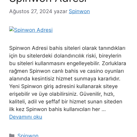
Ağustos 27, 2024
yazar
Spinwon
Spinwon Adresi bahis siteleri olarak tanındıkları
için bu sitelerdeki dolandırıcılık riski, bireylerin
bu siteleri kullanmasını engelleyebilir. Zorluklara
rağmen Spinwon canlı bahis ve casino oyunları
alanında kesintisiz hizmet sunmaya kararlıdır.
Yeni Spinwon giriş adresini kullanarak siteye
erişebilir ve üye olabilirsiniz. Güvenilir, hızlı,
kaliteli, adil ve şeffaf bir hizmet sunan siteden
ilk kez Spinwon bahis kullanıcıları her …
Devamını oku
Kategoriler
Spinwon