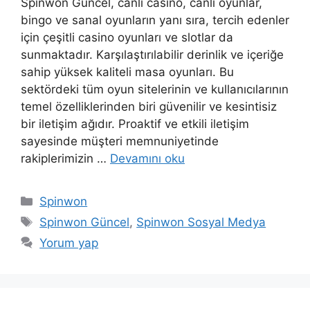
Spinwon Güncel, canlı casino, canlı oyunlar,
bingo ve sanal oyunların yanı sıra, tercih edenler
için çeşitli casino oyunları ve slotlar da
sunmaktadır. Karşılaştırılabilir derinlik ve içeriğe
sahip yüksek kaliteli masa oyunları. Bu
sektördeki tüm oyun sitelerinin ve kullanıcılarının
temel özelliklerinden biri güvenilir ve kesintisiz
bir iletişim ağıdır. Proaktif ve etkili iletişim
sayesinde müşteri memnuniyetinde
rakiplerimizin …
Devamını oku
Kategoriler
Spinwon
Etiketler
Spinwon Güncel
,
Spinwon Sosyal Medya
Yorum yap