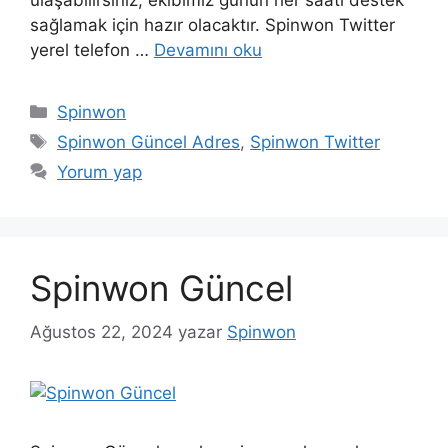
sağlamak için hazır olacaktır. Spinwon Twitter
yerel telefon …
Devamını oku
Kategoriler
Spinwon
Etiketler
Spinwon Güncel Adres
,
Spinwon Twitter
Yorum yap
Spinwon Güncel
Ağustos 22, 2024
yazar
Spinwon