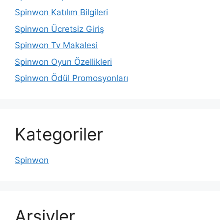
Spinwon Katılım Bilgileri
Spinwon Ücretsiz Giriş
Spinwon Tv Makalesi
Spinwon Oyun Özellikleri
Spinwon Ödül Promosyonları
Kategoriler
Spinwon
Arşivler