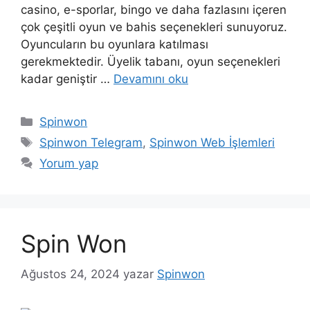
casino, e-sporlar, bingo ve daha fazlasını içeren
çok çeşitli oyun ve bahis seçenekleri sunuyoruz.
Oyuncuların bu oyunlara katılması
gerekmektedir. Üyelik tabanı, oyun seçenekleri
kadar geniştir …
Devamını oku
Kategoriler
Spinwon
Etiketler
Spinwon Telegram
,
Spinwon Web İşlemleri
Yorum yap
Spin Won
Ağustos 24, 2024
yazar
Spinwon