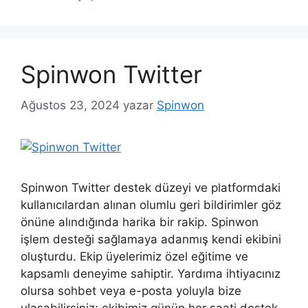
Spinwon Twitter
Ağustos 23, 2024
yazar
Spinwon
Spinwon Twitter destek düzeyi ve platformdaki
kullanıcılardan alınan olumlu geri bildirimler göz
önüne alındığında harika bir rakip. Spinwon
işlem desteği sağlamaya adanmış kendi ekibini
oluşturdu. Ekip üyelerimiz özel eğitime ve
kapsamlı deneyime sahiptir. Yardıma ihtiyacınız
olursa sohbet veya e-posta yoluyla bize
ulaşabilirsiniz; ekibimiz günün her saati destek