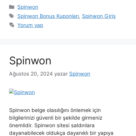
Kategoriler
Spinwon
Etiketler
Spinwon Bonus Kuponları
,
Spinwon Giriş
Yorum yap
Spinwon
Ağustos 20, 2024
yazar
Spinwon
Spinwon belge olasılığını önlemek için
bilgilerinizi güvenli bir şekilde girmeniz
önemlidir. Spinwon sitesi saldırılara
dayanabilecek oldukça dayanıklı bir yapıya