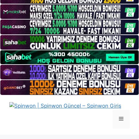
İçeriğe
atla
Menü