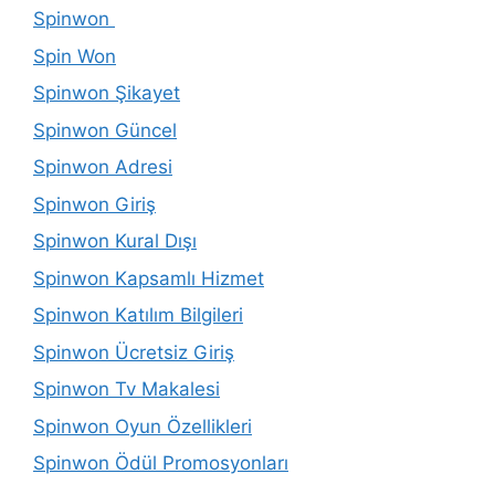
Spinwon
Spin Won
Spinwon Şikayet
Spinwon Güncel
Spinwon Adresi
Spinwon Giriş
Spinwon Kural Dışı
Spinwon Kapsamlı Hizmet
Spinwon Katılım Bilgileri
Spinwon Ücretsiz Giriş
Spinwon Tv Makalesi
Spinwon Oyun Özellikleri
Spinwon Ödül Promosyonları