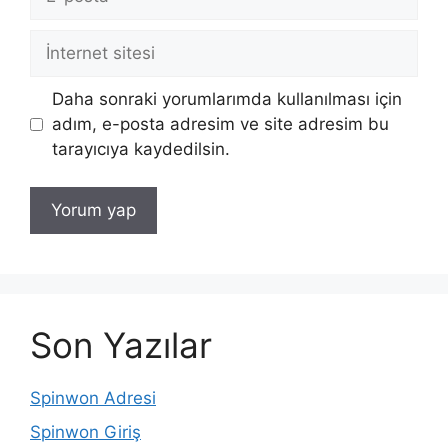
posta
İnternet
sitesi
Daha sonraki yorumlarımda kullanılması için
adım, e-posta adresim ve site adresim bu
tarayıcıya kaydedilsin.
Son Yazılar
Spinwon Adresi
Spinwon Giriş