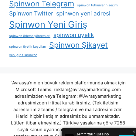
Spinwon Telegram
spinwon tutkunların seçimi
Spinwon Twitter
spinwon yeni adresi
Spinwon Yeni Giriş
spinwon üyelik
spinwon ödeme yöntemleri
Spinwon Şikayet
spinwon üyelik koşulları
yeni giris spinwon
"Avrasya'nın en büyük reklam platformunda olmak için
Microsoft Teams:
reklam@avrasyamarketing.com
adresimizden veya Telegram: @Avrasyamarketing
adresimizden irtibat kurabilirsiniz. (Tek iletişim
adreslerimiz teams / telegram ve mail adresimizdir.
Harici hiçbir iletişim adresimiz bulunmamaktadır.
Lütfen itibar etmeyiniz.) Türkiye yasalarına göre 7258
sayılı kanun uyarınca yasa dışı bahis oynamanın