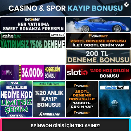
×
SPİNWON GİRİŞ İÇİN TIKLAYINIZ!