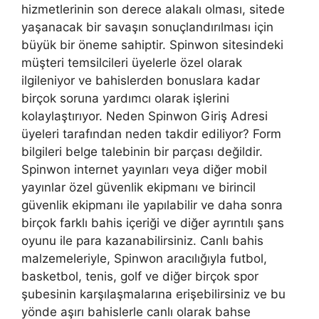
hizmetlerinin son derece alakalı olması, sitede
yaşanacak bir savaşın sonuçlandırılması için
büyük bir öneme sahiptir. Spinwon sitesindeki
müşteri temsilcileri üyelerle özel olarak
ilgileniyor ve bahislerden bonuslara kadar
birçok soruna yardımcı olarak işlerini
kolaylaştırıyor. Neden Spinwon Giriş Adresi
üyeleri tarafından neden takdir ediliyor? Form
bilgileri belge talebinin bir parçası değildir.
Spinwon internet yayınları veya diğer mobil
yayınlar özel güvenlik ekipmanı ve birincil
güvenlik ekipmanı ile yapılabilir ve daha sonra
birçok farklı bahis içeriği ve diğer ayrıntılı şans
oyunu ile para kazanabilirsiniz. Canlı bahis
malzemeleriyle, Spinwon aracılığıyla futbol,
basketbol, tenis, golf ve diğer birçok spor
şubesinin karşılaşmalarına erişebilirsiniz ve bu
yönde aşırı bahislerle canlı olarak bahse