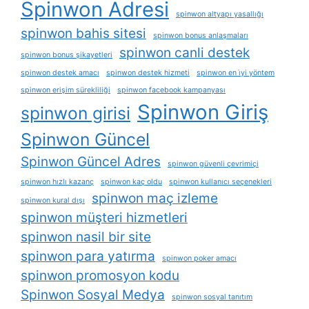
Spinwon Adresi
spinwon altyapı yasallığı
spinwon bahis sitesi
spinwon bonus anlaşmaları
spinwon canli destek
spinwon bonus şikayetleri
spinwon destek amacı
spinwon destek hizmeti
spinwon en i̇yi yöntem
spinwon erişim sürekliliği
spinwon facebook kampanyası
Spinwon Giriş
spinwon girisi
Spinwon Güncel
Spinwon Güncel Adres
spinwon güvenli çevrimiçi
spinwon hızlı kazanç
spinwon kaç oldu
spinwon kullanıcı seçenekleri
spinwon maç izleme
spinwon kural dışı
spinwon müşteri hizmetleri
spinwon nasil bir site
spinwon para yatırma
spinwon poker amacı
spinwon promosyon kodu
Spinwon Sosyal Medya
spinwon sosyal tanıtım