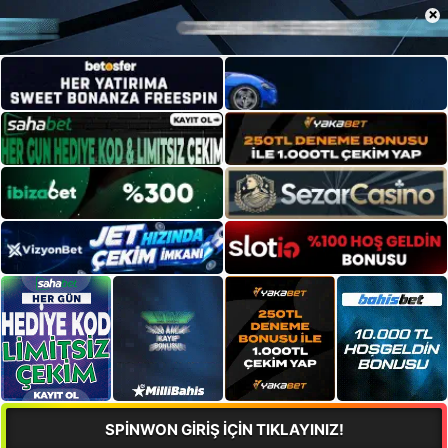
×
SPİNWON GİRİŞ İÇİN TIKLAYINIZ!