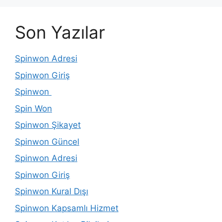
Son Yazılar
Spinwon Adresi
Spinwon Giriş
Spinwon
Spin Won
Spinwon Şikayet
Spinwon Güncel
Spinwon Adresi
Spinwon Giriş
Spinwon Kural Dışı
Spinwon Kapsamlı Hizmet