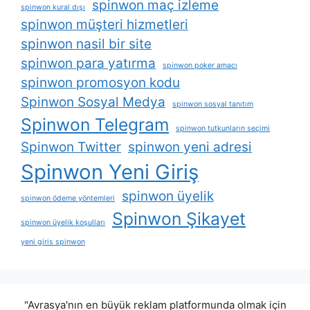
spinwon maç izleme
spinwon kural dışı
spinwon müşteri hizmetleri
spinwon nasil bir site
spinwon para yatırma
spinwon poker amacı
spinwon promosyon kodu
Spinwon Sosyal Medya
spinwon sosyal tanıtım
Spinwon Telegram
spinwon tutkunların seçimi
Spinwon Twitter
spinwon yeni adresi
Spinwon Yeni Giriş
spinwon üyelik
spinwon ödeme yöntemleri
Spinwon Şikayet
spinwon üyelik koşulları
yeni giris spinwon
"Avrasya'nın en büyük reklam platformunda olmak için