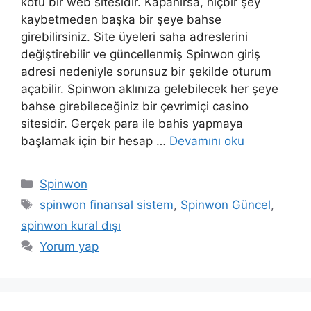
kötü bir web sitesidir. Kapanırsa, hiçbir şey
kaybetmeden başka bir şeye bahse
girebilirsiniz. Site üyeleri saha adreslerini
değiştirebilir ve güncellenmiş Spinwon giriş
adresi nedeniyle sorunsuz bir şekilde oturum
açabilir. Spinwon aklınıza gelebilecek her şeye
bahse girebileceğiniz bir çevrimiçi casino
sitesidir. Gerçek para ile bahis yapmaya
başlamak için bir hesap …
Devamını oku
Kategoriler
Spinwon
Etiketler
spinwon finansal sistem
,
Spinwon Güncel
,
spinwon kural dışı
Yorum yap