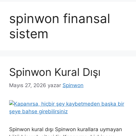
spinwon finansal
sistem
Spinwon Kural Dışı
Mayıs 27, 2026
yazar
Spinwon
Spinwon kural dışı Spinwon kurallara uymayan