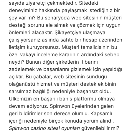
sayıda ziyaretçi çekmektedir. Sitedeki
deneyiminiz hakkında paylaşmak istediğiniz bir
şey var mı? Bu senaryoda web sitesinin müşteri
desteği sorunu ele almak ve çözmek için uygun
önlemleri alacaktır. Şikayetçiye ulaşmaya
çalışıyorsanız aslında sahte bir hesap üzerinden
iletişim kuruyorsunuz. Müşteri temsilcisinin bu
özel vakayı inceleme kararının ardındaki sebep
neydi? Bunun diğer şirketlerin itibarını
zedelemek ve başarılarını gizlemek için yapıldığı
açıktır. Bu çabalar, web sitesinin sunduğu
olağanüstü hizmet ve müşteri destek ekibinin
sarsılmaz bağlılığı nedeniyle başarısız oldu.
Ülkemizin en başarılı bahis platformu olmaya
devam ediyoruz. Spinwon üyelerinden gelen
geri bildirimler son derece olumlu. Kapsamlı
içeriği nedeniyle birçok konuda yorum alındı.
Spinwon casino sitesi oyunları
güvenilebilir mi?