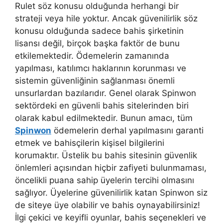
Rulet söz konusu olduğunda herhangi bir
strateji veya hile yoktur. Ancak güvenilirlik söz
konusu olduğunda sadece bahis şirketinin
lisansı değil, birçok başka faktör de bunu
etkilemektedir. Ödemelerin zamanında
yapılması, katılımcı haklarının korunması ve
sistemin güvenliğinin sağlanması önemli
unsurlardan bazılarıdır. Genel olarak Spinwon
sektördeki en güvenli bahis sitelerinden biri
olarak kabul edilmektedir. Bunun amacı, tüm
Spinwon
ödemelerin derhal yapılmasını garanti
etmek ve bahisçilerin kişisel bilgilerini
korumaktır. Üstelik bu bahis sitesinin güvenlik
önlemleri açısından hiçbir zafiyeti bulunmaması,
öncelikli puana sahip üyelerin tercihi olmasını
sağlıyor. Üyelerine güvenilirlik katan Spinwon siz
de siteye üye olabilir ve bahis oynayabilirsiniz!
İlgi çekici ve keyifli oyunlar, bahis seçenekleri ve