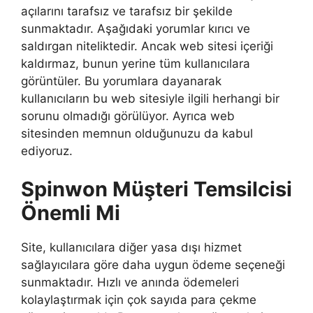
açılarını tarafsız ve tarafsız bir şekilde
sunmaktadır. Aşağıdaki yorumlar kırıcı ve
saldırgan niteliktedir. Ancak web sitesi içeriği
kaldırmaz, bunun yerine tüm kullanıcılara
görüntüler. Bu yorumlara dayanarak
kullanıcıların bu web sitesiyle ilgili herhangi bir
sorunu olmadığı görülüyor. Ayrıca web
sitesinden memnun olduğunuzu da kabul
ediyoruz.
Spinwon Müşteri Temsilcisi
Önemli Mi
Site, kullanıcılara diğer yasa dışı hizmet
sağlayıcılara göre daha uygun ödeme seçeneği
sunmaktadır. Hızlı ve anında ödemeleri
kolaylaştırmak için çok sayıda para çekme