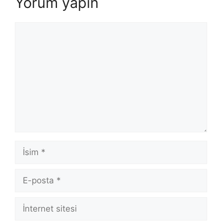
Yorum yapın
Yorum
İsim
E-
posta
İnternet
sitesi