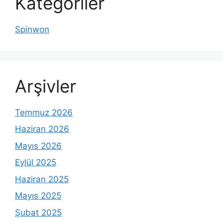
Kategoriler
Spinwon
Arşivler
Temmuz 2026
Haziran 2026
Mayıs 2026
Eylül 2025
Haziran 2025
Mayıs 2025
Şubat 2025