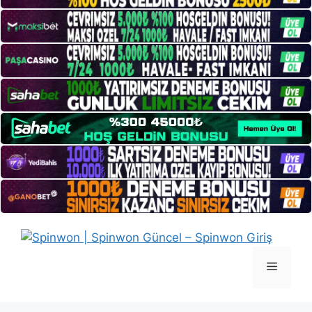
İçeriğe
atla
Menü