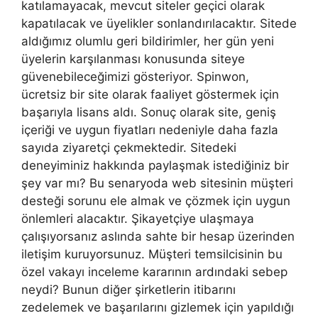
katılamayacak, mevcut siteler geçici olarak
kapatılacak ve üyelikler sonlandırılacaktır. Sitede
aldığımız olumlu geri bildirimler, her gün yeni
üyelerin karşılanması konusunda siteye
güvenebileceğimizi gösteriyor. Spinwon,
ücretsiz bir site olarak faaliyet göstermek için
başarıyla lisans aldı. Sonuç olarak site, geniş
içeriği ve uygun fiyatları nedeniyle daha fazla
sayıda ziyaretçi çekmektedir. Sitedeki
deneyiminiz hakkında paylaşmak istediğiniz bir
şey var mı? Bu senaryoda web sitesinin müşteri
desteği sorunu ele almak ve çözmek için uygun
önlemleri alacaktır. Şikayetçiye ulaşmaya
çalışıyorsanız aslında sahte bir hesap üzerinden
iletişim kuruyorsunuz. Müşteri temsilcisinin bu
özel vakayı inceleme kararının ardındaki sebep
neydi? Bunun diğer şirketlerin itibarını
zedelemek ve başarılarını gizlemek için yapıldığı