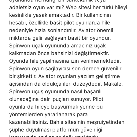
adaletsiz oyun var mı? Web sitesi her türlü hileyi
kesinlikle yasaklamaktadır. Bir kullanıcının
hesabı, özellikle basit pilot oyunlarda hile
nedeniyle hızla sonlandırılır. Aviator önemli
miktarda gelir sağlayan basit bir oyundur.
Spinwon uçak oyununda amacınız uçak
kalkmadan önce bahsinizi değiştirmektir.
Oyunda hile yapılmasına izin verilmemektedir.
Spinwon oyun sağlayıcısı son derece güvenilir
bir şirkettir. Aviator oyunları yazılım geliştirme
açısından da oldukça ileri düzeydedir. Makale,
Spinwon uçuş oyununda nasıl başarılı
olunacağına dair ipuçları sunuyor. Pilot
oyunlarda hileye başvurmak yerine bu
yöntemlerden yararlanarak para
kazanabilirsiniz. Bahis sitesinin meşruiyetinden
şüphe duyulması platformun güvenliği