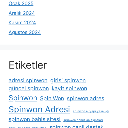
Ocak 2025
Aralık 2024
Kasım 2024
Ağustos 2024
Etiketler
adresi spinwon
girisi spinwon
güncel spinwon
kayit spinwon
Spinwon
Spin Won
spinwon adres
Spinwon Adresi
spinwon altyapı yasallığı
spinwon bahis sitesi
spinwon bonus anlaşmaları
spinwon canli destek