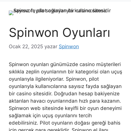
Spinwon Oyunları
Ocak 22, 2025
yazar
Spinwon
Spinwon oyunları günümüzde casino müşterileri
sıklıkla zeplin oyunlarının bir kategorisi olan uçuş
oyunlarıyla ilgileniyorlar. Spinwon, pilot
oyunlarıyla kullanıcılarına sayısız fayda sağlayan
bir casino sitesidir. Doğrudan hesap bakiyenize
aktarılan havacı oyunlarından hızlı para kazanın.
Spinwon web sitesinde keyifli bir oyun deneyimi
sağlamak için uçuş oyunlarını tercih
edebilirsiniz. Pilot oyunların doğası gereği bahis
için gerçek para gereklidir. Spinwon el ilanı