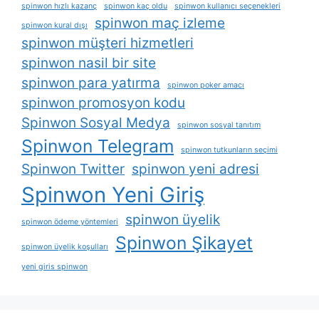
spinwon hızlı kazanç
spinwon kaç oldu
spinwon kullanıcı seçenekleri
spinwon maç izleme
spinwon kural dışı
spinwon müşteri hizmetleri
spinwon nasil bir site
spinwon para yatırma
spinwon poker amacı
spinwon promosyon kodu
Spinwon Sosyal Medya
spinwon sosyal tanıtım
Spinwon Telegram
spinwon tutkunların seçimi
Spinwon Twitter
spinwon yeni adresi
Spinwon Yeni Giriş
spinwon üyelik
spinwon ödeme yöntemleri
Spinwon Şikayet
spinwon üyelik koşulları
yeni giris spinwon