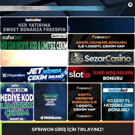
×
SPİNWON GİRİŞ İÇİN TIKLAYINIZ!