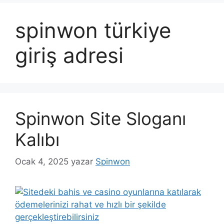
spinwon türkiye
giriş adresi
Spinwon Site Sloganı
Kalıbı
Ocak 4, 2025
yazar
Spinwon