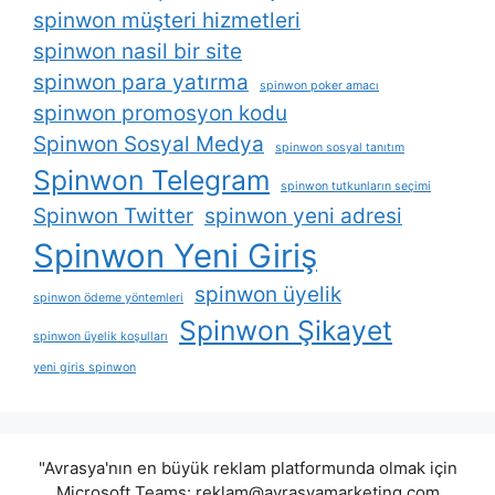
spinwon müşteri hizmetleri
spinwon nasil bir site
spinwon para yatırma
spinwon poker amacı
spinwon promosyon kodu
Spinwon Sosyal Medya
spinwon sosyal tanıtım
Spinwon Telegram
spinwon tutkunların seçimi
Spinwon Twitter
spinwon yeni adresi
Spinwon Yeni Giriş
spinwon üyelik
spinwon ödeme yöntemleri
Spinwon Şikayet
spinwon üyelik koşulları
yeni giris spinwon
"Avrasya'nın en büyük reklam platformunda olmak için
Microsoft Teams:
reklam@avrasyamarketing.com