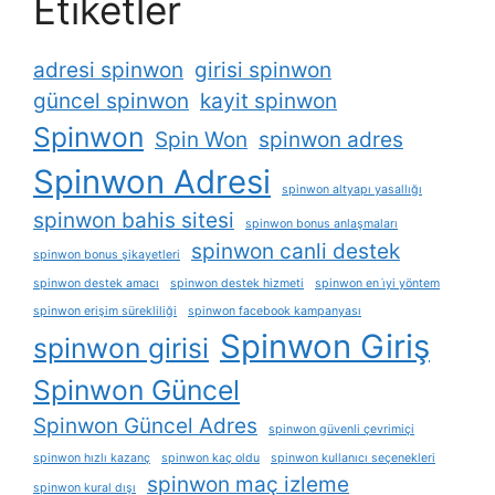
Etiketler
adresi spinwon
girisi spinwon
güncel spinwon
kayit spinwon
Spinwon
Spin Won
spinwon adres
Spinwon Adresi
spinwon altyapı yasallığı
spinwon bahis sitesi
spinwon bonus anlaşmaları
spinwon canli destek
spinwon bonus şikayetleri
spinwon destek amacı
spinwon destek hizmeti
spinwon en i̇yi yöntem
spinwon erişim sürekliliği
spinwon facebook kampanyası
Spinwon Giriş
spinwon girisi
Spinwon Güncel
Spinwon Güncel Adres
spinwon güvenli çevrimiçi
spinwon hızlı kazanç
spinwon kaç oldu
spinwon kullanıcı seçenekleri
spinwon maç izleme
spinwon kural dışı