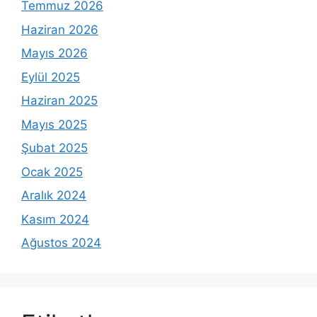
Temmuz 2026
Haziran 2026
Mayıs 2026
Eylül 2025
Haziran 2025
Mayıs 2025
Şubat 2025
Ocak 2025
Aralık 2024
Kasım 2024
Ağustos 2024