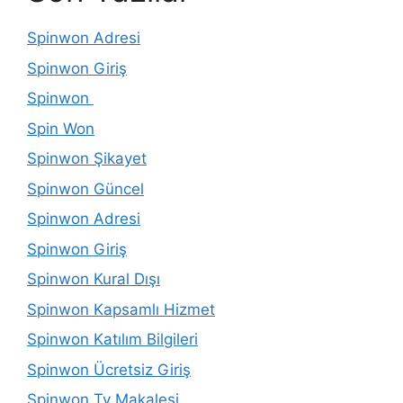
Spinwon Adresi
Spinwon Giriş
Spinwon
Spin Won
Spinwon Şikayet
Spinwon Güncel
Spinwon Adresi
Spinwon Giriş
Spinwon Kural Dışı
Spinwon Kapsamlı Hizmet
Spinwon Katılım Bilgileri
Spinwon Ücretsiz Giriş
Spinwon Tv Makalesi