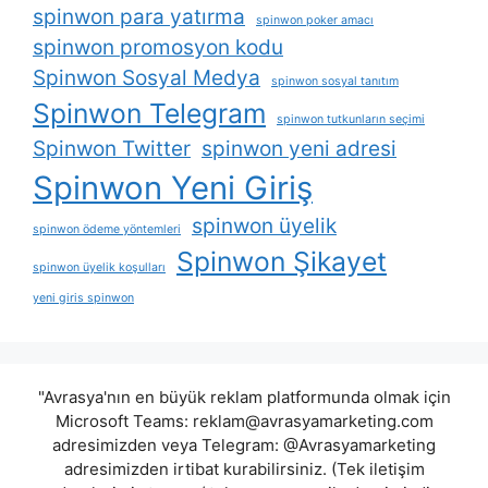
spinwon para yatırma
spinwon poker amacı
spinwon promosyon kodu
Spinwon Sosyal Medya
spinwon sosyal tanıtım
Spinwon Telegram
spinwon tutkunların seçimi
Spinwon Twitter
spinwon yeni adresi
Spinwon Yeni Giriş
spinwon üyelik
spinwon ödeme yöntemleri
Spinwon Şikayet
spinwon üyelik koşulları
yeni giris spinwon
"Avrasya'nın en büyük reklam platformunda olmak için
Microsoft Teams:
reklam@avrasyamarketing.com
adresimizden veya Telegram: @Avrasyamarketing
adresimizden irtibat kurabilirsiniz. (Tek iletişim