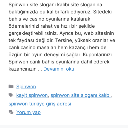
Spinwon site sloganı kalıbı site sloganına
baktığımızda bu kalıbı fark ediyoruz. Sitedeki
bahis ve casino oyunlarına katılarak
ödemelerinizi rahat ve hızlı bir şekilde
gerçekleştirebilirsiniz. Ayrıca bu, web sitesinin
tek faydası değildir. Tersine, yüksek oranlar ve
canlı casino masaları hem kazançlı hem de
özgün bir oyun deneyimi sağlar. Kuponlarınızı
Spinwon canlı bahis oyunlarına dahil ederek
kazancınızın …
Devamını oku
Kategoriler
Spinwon
Etiketler
kayit spinwon
,
spinwon site sloganı kalıbı
,
spinwon türkiye giriş adresi
Yorum yap