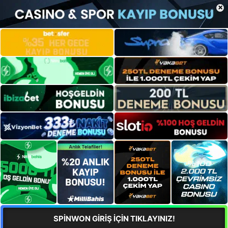
×
SPİNWON GİRİŞ İÇİN TIKLAYINIZ!