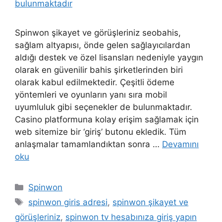
Spinwon şikayet ve görüşleriniz seobahis,
sağlam altyapısı, önde gelen sağlayıcılardan
aldığı destek ve özel lisansları nedeniyle yaygın
olarak en güvenilir bahis şirketlerinden biri
olarak kabul edilmektedir. Çeşitli ödeme
yöntemleri ve oyunların yanı sıra mobil
uyumluluk gibi seçenekler de bulunmaktadır.
Casino platformuna kolay erişim sağlamak için
web sitemize bir ‘giriş’ butonu ekledik. Tüm
anlaşmalar tamamlandıktan sonra …
Devamını
oku
Kategoriler
Spinwon
Etiketler
spinwon giris adresi
,
spinwon şikayet ve
görüşleriniz
,
spinwon tv hesabınıza giriş yapın