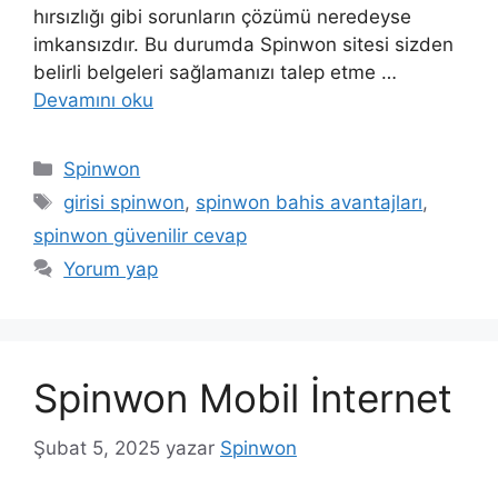
hırsızlığı gibi sorunların çözümü neredeyse
imkansızdır. Bu durumda Spinwon sitesi sizden
belirli belgeleri sağlamanızı talep etme …
Devamını oku
Kategoriler
Spinwon
Etiketler
girisi spinwon
,
spinwon bahis avantajları
,
spinwon güvenilir cevap
Yorum yap
Spinwon Mobil İnternet
Şubat 5, 2025
yazar
Spinwon