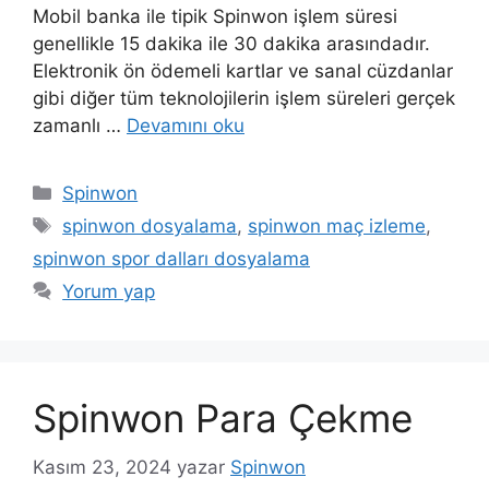
Mobil banka ile tipik Spinwon işlem süresi
genellikle 15 dakika ile 30 dakika arasındadır.
Elektronik ön ödemeli kartlar ve sanal cüzdanlar
gibi diğer tüm teknolojilerin işlem süreleri gerçek
zamanlı …
Devamını oku
Kategoriler
Spinwon
Etiketler
spinwon dosyalama
,
spinwon maç izleme
,
spinwon spor dalları dosyalama
Yorum yap
Spinwon Para Çekme
Kasım 23, 2024
yazar
Spinwon